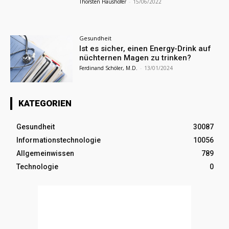
Thorsten Haushofer
-
15/06/2022
Gesundheit
Ist es sicher, einen Energy-Drink auf
nüchternen Magen zu trinken?
Ferdinand Schöler, M.D.
-
13/01/2024
KATEGORIEN
Gesundheit
30087
Informationstechnologie
10056
Allgemeinwissen
789
Technologie
0