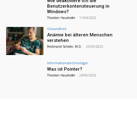
Wie deaktiviere ich die
Benutzerkontensteuerung in
Windows?
Thorsten Haushofer
-
11/04/2022
Gesundheit
Anämie bei älteren Menschen
verstehen
Ferdinand Schöler, M.D.
-
23/05/2023
Informationstechnologie
Was ist Pointer?
Thorsten Haushofer
-
24/06/2022