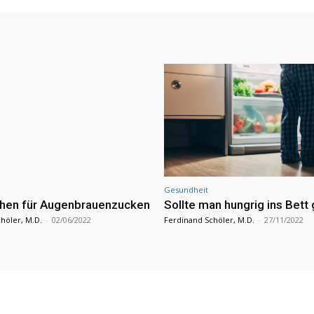
Gesundheit
hen für Augenbrauenzucken
Sollte man hungrig ins Bett
höler, M.D.
-
02/06/2022
Ferdinand Schöler, M.D.
-
27/11/2022