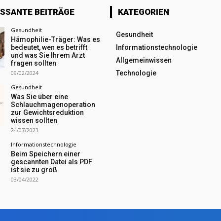
ESSANTE BEITRÄGE
KATEGORIEN
Gesundheit
Gesundheit
Hämophilie-Träger: Was es
bedeutet, wen es betrifft
Informationstechnologie
und was Sie Ihrem Arzt
Allgemeinwissen
fragen sollten
09/02/2024
Technologie
Gesundheit
Was Sie über eine
Schlauchmagenoperation
zur Gewichtsreduktion
wissen sollten
24/07/2023
Informationstechnologie
Beim Speichern einer
gescannten Datei als PDF
ist sie zu groß
03/04/2022