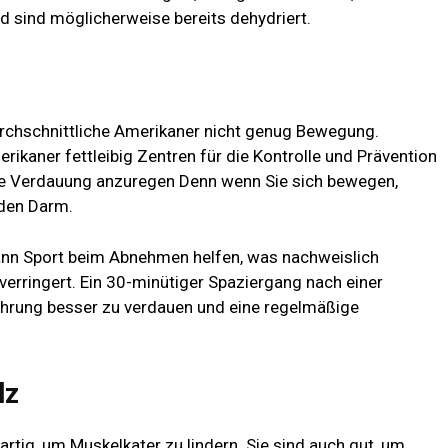
d sind möglicherweise bereits dehydriert.
rchschnittliche Amerikaner nicht genug Bewegung.
erikaner fettleibig
Zentren für die Kontrolle und Prävention
die Verdauung anzuregen
Denn wenn Sie sich bewegen,
 den Darm.
nn Sport beim Abnehmen helfen, was nachweislich
rringert. Ein 30-minütiger Spaziergang nach einer
Nahrung besser zu verdauen und eine regelmäßige
lz
artig, um Muskelkater zu lindern. Sie sind auch gut, um