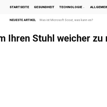
STARTSEITE
GESUNDHEIT
TECHNOLOGIE
ALLGEMEI
NEUESTE ARTIKEL
Was ist Microsoft Scout, was kann es?
Eine Excel-Tabelle in Word übertragen – Was
um Ihren Stuhl weicher z