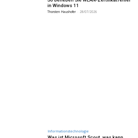
So beheben Sie WLAN-Zertifikatfehler
in Windows 11
Thorsten Haushofer
-
28/07/2026
Informationstechnologie
Was ist Microsoft Scout, was kann