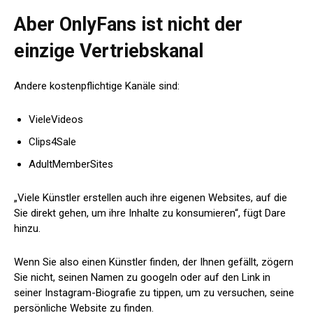
Aber OnlyFans ist nicht der
einzige Vertriebskanal
Andere kostenpflichtige Kanäle sind:
VieleVideos
Clips4Sale
AdultMemberSites
„Viele Künstler erstellen auch ihre eigenen Websites, auf die
Sie direkt gehen, um ihre Inhalte zu konsumieren“, fügt Dare
hinzu.
Wenn Sie also einen Künstler finden, der Ihnen gefällt, zögern
Sie nicht, seinen Namen zu googeln oder auf den Link in
seiner Instagram-Biografie zu tippen, um zu versuchen, seine
persönliche Website zu finden.