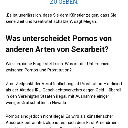
ZU GEBEN.
„Es ist unerlässlich, dass Sie dem Künstler zeigen, dass Sie
seine Zeit und Kreativität schätzen“, sagt Megan.
Was unterscheidet Pornos von
anderen Arten von Sexarbeit?
Wirklich, diese Frage stellt sich: Was ist der Unterschied
zwischen Pornos und Prostitution?
Zum Zeitpunkt der Veröffentlichung ist Prostitution – definiert
als der Akt des IRL-Geschlechtsverkehrs gegen Geld – überall
in den Vereinigten Staaten illegal, mit Ausnahme einiger
weniger Grafschaften in Nevada.
Pornos sind jedoch nicht illegal. Es wird als künstlerischer
Ausdruck betrachtet, also ist es nach dem First Amendment