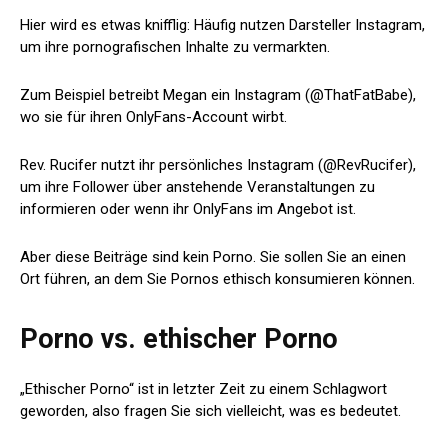
Hier wird es etwas knifflig: Häufig nutzen Darsteller Instagram,
um ihre pornografischen Inhalte zu vermarkten.
Zum Beispiel betreibt Megan ein Instagram (@ThatFatBabe),
wo sie für ihren OnlyFans-Account wirbt.
Rev. Rucifer nutzt ihr persönliches Instagram (@RevRucifer),
um ihre Follower über anstehende Veranstaltungen zu
informieren oder wenn ihr OnlyFans im Angebot ist.
Aber diese Beiträge sind kein Porno. Sie sollen Sie an einen
Ort führen, an dem Sie Pornos ethisch konsumieren können.
Porno vs. ethischer Porno
„Ethischer Porno“ ist in letzter Zeit zu einem Schlagwort
geworden, also fragen Sie sich vielleicht, was es bedeutet.