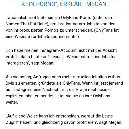
KEIN PORNO“, ERKLÄRT MEGAN.
Tatsächlich eröffnete sie ein OnlyFans-Konto (unter dem
Namen That Fat Babe), um ihre Instagram-Inhalte von den
von ihr produzierten Pornos zu unterscheiden. (OnlyFans ist
eine Website für Inhaltsabonnements.)
„Ich habe meinen Instagram-Account nicht mit der Absicht
erstellt, dass Leute auf sexuelle Weise mit meinen Inhalten
interagieren“, sagt Megan.
Als sie anfing, Anfragen nach mehr sexuellen Inhalten in ihren
DMs zu erhalten, gründete sie OnlyFans. Wenn ihr jetzt jemand
auf Instagram eine Nachricht mit der Frage nach sexuell
expliziten Inhalten sendet, leitet sie sie an ihre OnlyFans
weiter.
„Auf diese Weise kann ich entscheiden, worauf die Leute
Zugriff haben, und gleichzeitig davon profitieren“, sagt Megan.