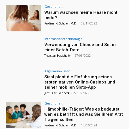
Gesundheit
Warum wachsen meine Haare nicht
mehr?
Ferdinand Schöler, M.D.
-
08/11/2022
Informationstechnologie
Verwendung von Choice und Set in
einer Batch-Datei
Thorsten Haushofer
-
27/03/2022
Allgemeinwissen
Sisal plant die Einführung seines
ersten nativen Online-Casinos und
seiner mobilen Slots-App
Justus Krukenberg
-
22/03/2022
Gesundheit
Hämophilie-Träger: Was es bedeutet,
wen es betrifft und was Sie Ihrem Arzt
fragen sollten
Ferdinand Schöler, M.D.
-
13/02/2024