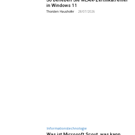
So beheben Sie WLAN-Zertifikatfehler
in Windows 11
Thorsten Haushofer
-
28/07/2026
Informationstechnologie
Was ist Microsoft Scout, was kann