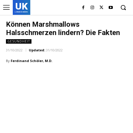
UK
LONDON NEWS
Können Marshmallows
Halsschmerzen lindern? Die Fakten
GESUNDHEIT
31/10/2022
Updated:
31/10/2022
By
Ferdinand Schöler, M.D.