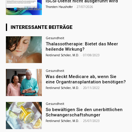
iSCSI-Dienst nicht ausgeführt wird
Thorsten Haushofer
-
27/07/2026
INTERESSANTE BEITRÄGE
Gesundheit
Thalassotherapie: Bietet das Meer
heilende Wirkung?
Ferdinand Schöler, M.D.
-
07/08/2023
Gesundheit
Was deckt Medicare ab, wenn Sie
eine Organtransplantation benötigen?
Ferdinand Schöler, M.D.
-
20/11/2022
Gesundheit
So bewältigen Sie den unerbittlichen
Schwangerschaftshunger
Ferdinand Schöler, M.D.
-
25/07/2023