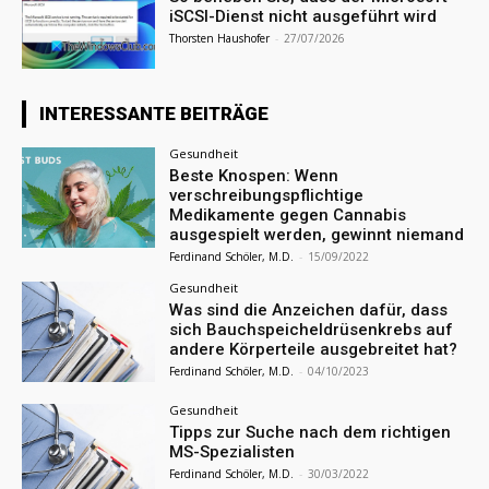
iSCSI-Dienst nicht ausgeführt wird
Thorsten Haushofer
-
27/07/2026
INTERESSANTE BEITRÄGE
Gesundheit
Beste Knospen: Wenn
verschreibungspflichtige
Medikamente gegen Cannabis
ausgespielt werden, gewinnt niemand
Ferdinand Schöler, M.D.
-
15/09/2022
Gesundheit
Was sind die Anzeichen dafür, dass
sich Bauchspeicheldrüsenkrebs auf
andere Körperteile ausgebreitet hat?
Ferdinand Schöler, M.D.
-
04/10/2023
Gesundheit
Tipps zur Suche nach dem richtigen
MS-Spezialisten
Ferdinand Schöler, M.D.
-
30/03/2022