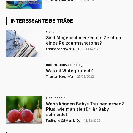
Thorsten Haushofer
-
27/07/2026
INTERESSANTE BEITRÄGE
Gesundheit
Sind Magenschmerzen ein Zeichen
eines Reizdarmsyndroms?
Ferdinand Schöler, M.D.
-
11/06/2023
Informationstechnologie
Was ist Write-protect?
Thorsten Haushofer
-
29/05/2022
Gesundheit
Wann können Babys Trauben essen?
Plus, wie man sie für Ihr Baby
schneidet
Ferdinand Schöler, M.D.
-
11/12/2022