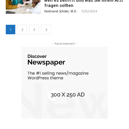
wen es betrifft und was Sie Ihrem Arzt
fragen sollten
Ferdinand Schöler, M.D.
-
12/02/2024
1
2
3
- Advertisement -