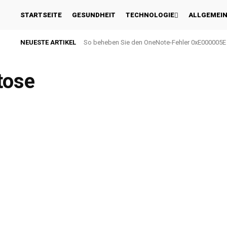
STARTSEITE
GESUNDHEIT
TECHNOLOGIE
ALLGEMEI
NEUESTE ARTIKEL
So beheben Sie den OneNote-Fehler 0xE000005E
tose