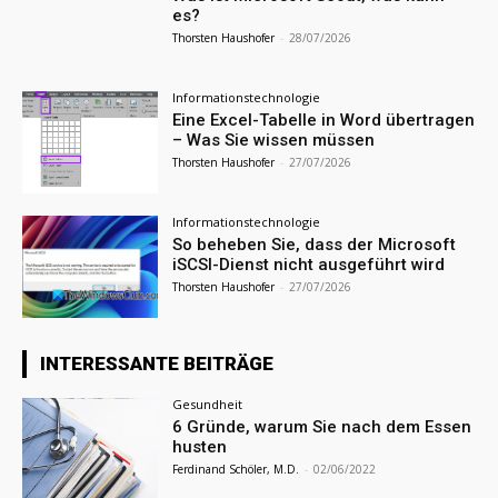
es?
Thorsten Haushofer
-
28/07/2026
Informationstechnologie
Eine Excel-Tabelle in Word übertragen
– Was Sie wissen müssen
Thorsten Haushofer
-
27/07/2026
Informationstechnologie
So beheben Sie, dass der Microsoft
iSCSI-Dienst nicht ausgeführt wird
Thorsten Haushofer
-
27/07/2026
INTERESSANTE BEITRÄGE
Gesundheit
6 Gründe, warum Sie nach dem Essen
husten
Ferdinand Schöler, M.D.
-
02/06/2022