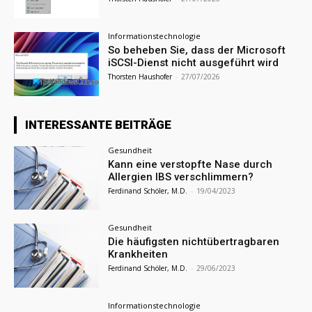
Informationstechnologie
So beheben Sie, dass der Microsoft
iSCSI-Dienst nicht ausgeführt wird
Thorsten Haushofer
-
27/07/2026
INTERESSANTE BEITRÄGE
Gesundheit
Kann eine verstopfte Nase durch
Allergien IBS verschlimmern?
Ferdinand Schöler, M.D.
-
19/04/2023
Gesundheit
Die häufigsten nichtübertragbaren
Krankheiten
Ferdinand Schöler, M.D.
-
29/06/2023
Informationstechnologie