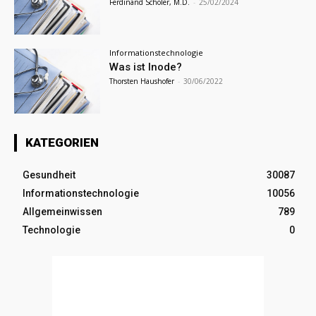
Ferdinand Schöler, M.D.
-
25/02/2024
Informationstechnologie
Was ist Inode?
Thorsten Haushofer
-
30/06/2022
KATEGORIEN
Gesundheit
30087
Informationstechnologie
10056
Allgemeinwissen
789
Technologie
0