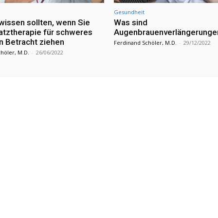
Gesundheit
wissen sollten, wenn Sie
Was sind
atztherapie für schweres
Augenbrauenverlängerunge
n Betracht ziehen
Ferdinand Schöler, M.D.
-
29/12/2022
höler, M.D.
-
26/06/2022