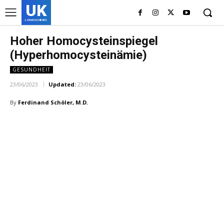
UK
LONDON NEWS
Hoher Homocysteinspiegel
(Hyperhomocysteinämie)
GESUNDHEIT
23/06/2023
Updated:
23/06/2023
By
Ferdinand Schöler, M.D.