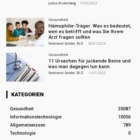
Justus Krukenberg
-
13/03/2022
Gesundheit
Hämophilie-Träger: Was es bedeutet,
wen es betrifft und was Sie Ihrem
Arzt fragen sollten
Ferdinand Schöler, M.D.
-
26/01/2024
Gesundheit
11 Ursachen für juckende Beine und
was man dagegen tun kann
Ferdinand Schöler, M.D.
-
11/07/2023
KATEGORIEN
Gesundheit
30087
Informationstechnologie
10056
Allgemeinwissen
789
Technologie
0