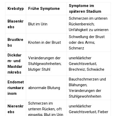
Symptome im
Krebstyp
Frühe Symptome
späteren Stadium
Schmerzen im unteren
Blasenkr
Blut im Urin
Rückenbereich;
ebs
Unfähigkeit zu urinieren
Schwellung der Brust
Brustkre
Knoten in der Brust
oder des Arms;
bs
Schmerz
Dickdar
Veränderungen der
unerklärlicher
m- und
Stuhlgewohnheiten;
Gewichtsverlust;
Mastdar
blutiger Stuhl
Brechreiz; Schwäche
mkrebs
Bauchschmerzen und
Endomet
Blähungen;
riumkarz
abnormale Blutung
Veränderungen der
inom
Stuhlgewohnheiten
Schmerzen im
Nierenkr
unerklärlicher
unteren Rücken, oft
ebs
Gewichtsverlust; Fieber
einseitig; Blut im Urin