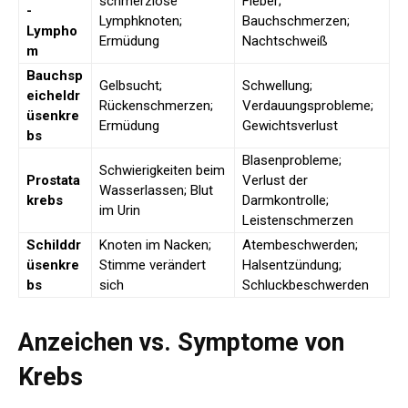
schmerzlose
Fieber;
-
Lymphknoten;
Bauchschmerzen;
Lympho
Ermüdung
Nachtschweiß
m
Bauchsp
Gelbsucht;
Schwellung;
eicheldr
Rückenschmerzen;
Verdauungsprobleme;
üsenkre
Ermüdung
Gewichtsverlust
bs
Blasenprobleme;
Schwierigkeiten beim
Prostata
Verlust der
Wasserlassen; Blut
krebs
Darmkontrolle;
im Urin
Leistenschmerzen
Schilddr
Knoten im Nacken;
Atembeschwerden;
üsenkre
Stimme verändert
Halsentzündung;
bs
sich
Schluckbeschwerden
Anzeichen vs. Symptome von
Krebs