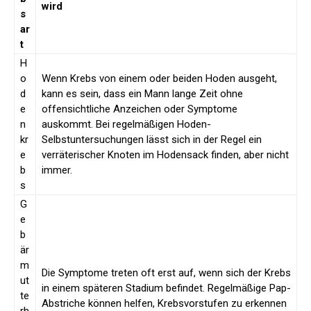
wird
s
ar
t
H
o
Wenn Krebs von einem oder beiden Hoden ausgeht,
d
kann es sein, dass ein Mann lange Zeit ohne
e
offensichtliche Anzeichen oder Symptome
n
auskommt. Bei regelmäßigen Hoden-
kr
Selbstuntersuchungen lässt sich in der Regel ein
e
verräterischer Knoten im Hodensack finden, aber nicht
b
immer.
s
G
e
b
är
m
Die Symptome treten oft erst auf, wenn sich der Krebs
ut
in einem späteren Stadium befindet. Regelmäßige Pap-
te
Abstriche können helfen, Krebsvorstufen zu erkennen