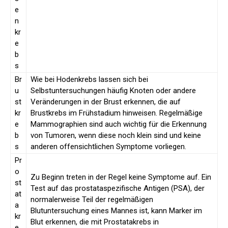
e
n
kr
e
b
s
Br
Wie bei Hodenkrebs lassen sich bei
u
Selbstuntersuchungen häufig Knoten oder andere
st
Veränderungen in der Brust erkennen, die auf
kr
Brustkrebs im Frühstadium hinweisen. Regelmäßige
e
Mammographien sind auch wichtig für die Erkennung
b
von Tumoren, wenn diese noch klein sind und keine
s
anderen offensichtlichen Symptome vorliegen.
Pr
o
Zu Beginn treten in der Regel keine Symptome auf. Ein
st
Test auf das prostataspezifische Antigen (PSA), der
at
normalerweise Teil der regelmäßigen
a
Blutuntersuchung eines Mannes ist, kann Marker im
kr
Blut erkennen, die mit Prostatakrebs in
e