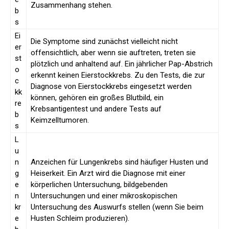
Zusammenhang stehen.
b
s
Ei
Die Symptome sind zunächst vielleicht nicht
er
offensichtlich, aber wenn sie auftreten, treten sie
st
plötzlich und anhaltend auf. Ein jährlicher Pap-Abstrich
o
erkennt keinen Eierstockkrebs. Zu den Tests, die zur
c
Diagnose von Eierstockkrebs eingesetzt werden
kk
können, gehören ein großes Blutbild, ein
re
Krebsantigentest und andere Tests auf
b
Keimzelltumoren.
s
L
u
n
Anzeichen für Lungenkrebs sind häufiger Husten und
g
Heiserkeit. Ein Arzt wird die Diagnose mit einer
e
körperlichen Untersuchung, bildgebenden
n
Untersuchungen und einer mikroskopischen
kr
Untersuchung des Auswurfs stellen (wenn Sie beim
e
Husten Schleim produzieren).