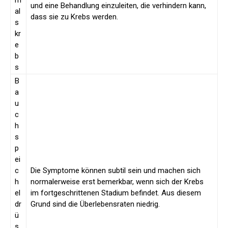
rh
und eine Behandlung einzuleiten, die verhindern kann,
al
dass sie zu Krebs werden.
s
kr
e
b
s
B
a
u
c
h
s
p
ei
c
Die Symptome können subtil sein und machen sich
h
normalerweise erst bemerkbar, wenn sich der Krebs
el
im fortgeschrittenen Stadium befindet. Aus diesem
dr
Grund sind die Überlebensraten niedrig.
ü
s