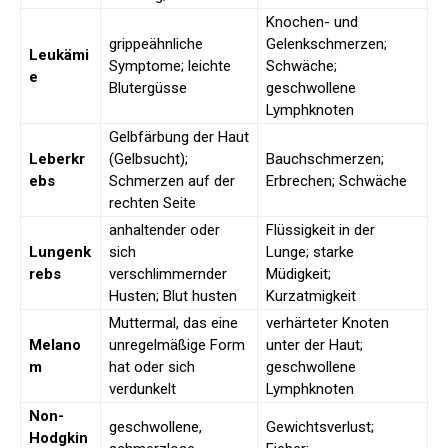
Knochen- und
grippeähnliche
Gelenkschmerzen;
Leukämi
Symptome; leichte
Schwäche;
e
Blutergüsse
geschwollene
Lymphknoten
Gelbfärbung der Haut
Leberkr
(Gelbsucht);
Bauchschmerzen;
ebs
Schmerzen auf der
Erbrechen; Schwäche
rechten Seite
anhaltender oder
Flüssigkeit in der
Lungenk
sich
Lunge; starke
rebs
verschlimmernder
Müdigkeit;
Husten; Blut husten
Kurzatmigkeit
Muttermal, das eine
verhärteter Knoten
Melano
unregelmäßige Form
unter der Haut;
m
hat oder sich
geschwollene
verdunkelt
Lymphknoten
Non-
geschwollene,
Gewichtsverlust;
Hodgkin