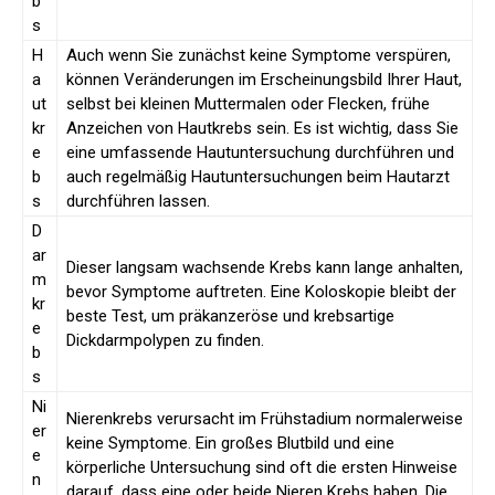
b
s
H
Auch wenn Sie zunächst keine Symptome verspüren,
a
können Veränderungen im Erscheinungsbild Ihrer Haut,
ut
selbst bei kleinen Muttermalen oder Flecken, frühe
kr
Anzeichen von Hautkrebs sein. Es ist wichtig, dass Sie
e
eine umfassende Hautuntersuchung durchführen und
b
auch regelmäßig Hautuntersuchungen beim Hautarzt
s
durchführen lassen.
D
ar
Dieser langsam wachsende Krebs kann lange anhalten,
m
bevor Symptome auftreten. Eine Koloskopie bleibt der
kr
beste Test, um präkanzeröse und krebsartige
e
Dickdarmpolypen zu finden.
b
s
Ni
Nierenkrebs verursacht im Frühstadium normalerweise
er
keine Symptome. Ein großes Blutbild und eine
e
körperliche Untersuchung sind oft die ersten Hinweise
n
darauf, dass eine oder beide Nieren Krebs haben. Die