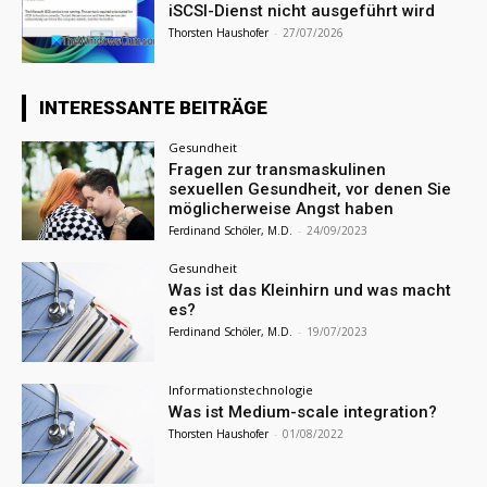
iSCSI-Dienst nicht ausgeführt wird
Thorsten Haushofer
-
27/07/2026
INTERESSANTE BEITRÄGE
Gesundheit
Fragen zur transmaskulinen
sexuellen Gesundheit, vor denen Sie
möglicherweise Angst haben
Ferdinand Schöler, M.D.
-
24/09/2023
Gesundheit
Was ist das Kleinhirn und was macht
es?
Ferdinand Schöler, M.D.
-
19/07/2023
Informationstechnologie
Was ist Medium-scale integration?
Thorsten Haushofer
-
01/08/2022