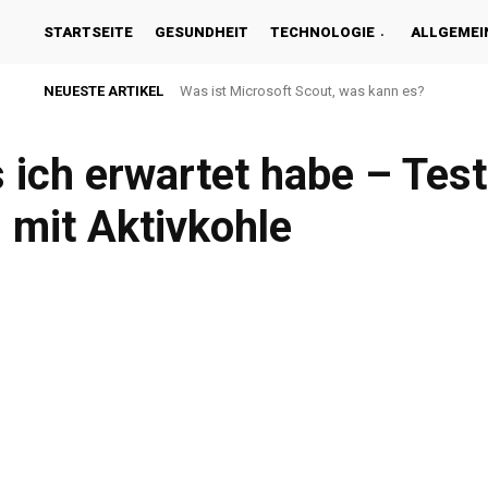
STARTSEITE
GESUNDHEIT
TECHNOLOGIE
ALLGEMEI
NEUESTE ARTIKEL
Was ist Microsoft Scout, was kann es?
Eine Excel-Tabelle in Word übertragen – Was Si
s ich erwartet habe – Tes
n mit Aktivkohle