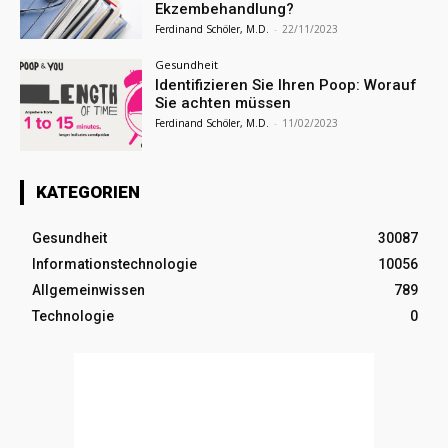
Ekzembehandlung?
Ferdinand Schöler, M.D.
-
22/11/2023
Gesundheit
Identifizieren Sie Ihren Poop: Worauf
Sie achten müssen
Ferdinand Schöler, M.D.
-
11/02/2023
KATEGORIEN
Gesundheit
30087
Informationstechnologie
10056
Allgemeinwissen
789
Technologie
0