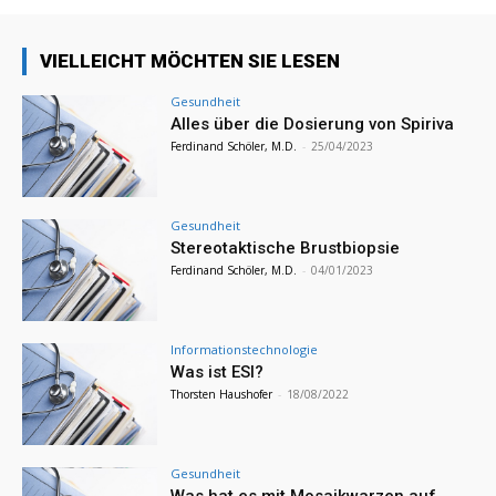
VIELLEICHT MÖCHTEN SIE LESEN
Gesundheit
Alles über die Dosierung von Spiriva
Ferdinand Schöler, M.D.
-
25/04/2023
Gesundheit
Stereotaktische Brustbiopsie
Ferdinand Schöler, M.D.
-
04/01/2023
Informationstechnologie
Was ist ESI?
Thorsten Haushofer
-
18/08/2022
Gesundheit
Was hat es mit Mosaikwarzen auf