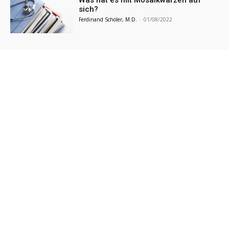
sich?
Ferdinand Schöler, M.D.
-
01/08/2022