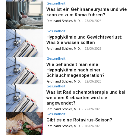
Gesundheit
Was ist ein Gehirnaneurysma und wie
kann es zum Koma führen?
Ferdinand Schöler, M.D.
-
23/09/2023
Gesundheit
Hypoglykämie und Gewichtsverlust:
Was Sie wissen sollten
Ferdinand Schöler, M.D.
-
23/09/2023
Gesundheit
Wie behandelt man eine
Hypoglykämie nach einer
Schlauchmagenoperation?
Ferdinand Schöler, M.D.
-
22/09/2023
Gesundheit
Was ist Radiochemotherapie und bei
welchen Krebsarten wird sie
angewendet?
Ferdinand Schöler, M.D.
-
22/09/2023
Gesundheit
Gibt es eine Rotavirus-Saison?
Ferdinand Schöler, M.D.
-
18/09/2023