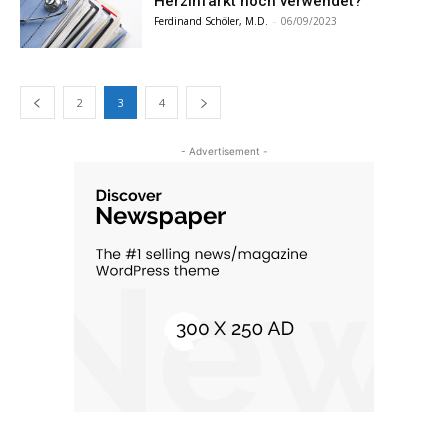
Herzinfarkt noch verwendet?
Ferdinand Schöler, M.D.
-
06/09/2023
2
3
4
- Advertisement -