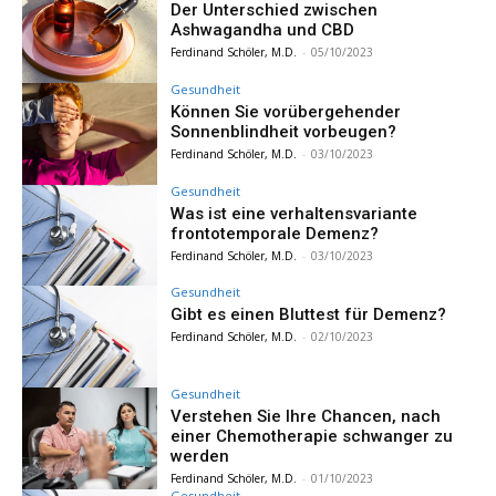
Der Unterschied zwischen
Ashwagandha und CBD
Ferdinand Schöler, M.D.
-
05/10/2023
Gesundheit
Können Sie vorübergehender
Sonnenblindheit vorbeugen?
Ferdinand Schöler, M.D.
-
03/10/2023
Gesundheit
Was ist eine verhaltensvariante
frontotemporale Demenz?
Ferdinand Schöler, M.D.
-
03/10/2023
Gesundheit
Gibt es einen Bluttest für Demenz?
Ferdinand Schöler, M.D.
-
02/10/2023
Gesundheit
Verstehen Sie Ihre Chancen, nach
einer Chemotherapie schwanger zu
werden
Ferdinand Schöler, M.D.
-
01/10/2023
Gesundheit