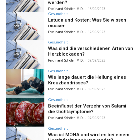
werden?
Ferdinand Schöler, M.D.
-
13/09/2023
Gesundheit
Latuda und Kosten: Was Sie wissen
müssen
Ferdinand Schöler, M.D.
-
12/09/2023
Gesundheit
Was sind die verschiedenen Arten von
Herzblockaden?
Ferdinand Schöler, M.D.
-
09/09/2023
Gesundheit
Wie lange dauert die Heilung eines
Kreuzbandrisses?
Ferdinand Schöler, M.D.
-
09/09/2023
Gesundheit
Beeinflusst der Verzehr von Salami
die Gichtsymptome?
Ferdinand Schöler, M.D.
-
07/09/2023
Gesundheit
Was ist MONA und wird es bei einem