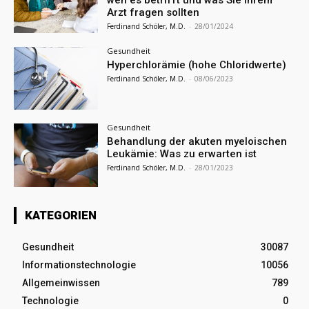
Arzt fragen sollten
Ferdinand Schöler, M.D.
-
28/01/2024
Gesundheit
Hyperchlorämie (hohe Chloridwerte)
Ferdinand Schöler, M.D.
-
08/06/2023
Gesundheit
Behandlung der akuten myeloischen
Leukämie: Was zu erwarten ist
Ferdinand Schöler, M.D.
-
28/01/2023
KATEGORIEN
Gesundheit
30087
Informationstechnologie
10056
Allgemeinwissen
789
Technologie
0